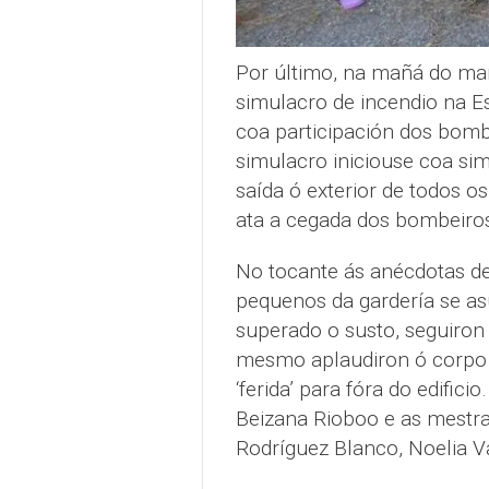
Por último, na mañá do ma
simulacro de incendio na Es
coa participación dos bomb
simulacro iniciouse coa si
saída ó exterior de todos o
ata a cegada dos bombeiros
No tocante ás anécdotas de
pequenos da gardería se as
superado o susto, seguiron 
mesmo aplaudiron ó corpo 
‘ferida’ para fóra do edifici
Beizana Rioboo e as mestras
Rodríguez Blanco, Noelia V