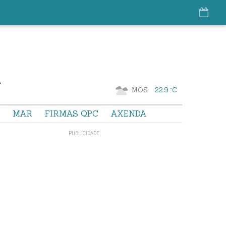
MOS
22.9 °C
S
MAR
FIRMAS QPC
AXENDA