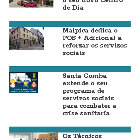
o seu novo Centro
de Día
Malpica
Malpica dedica o
POS + Adicional a
reforzar os servizos
sociais
Santa Comba
Santa Comba
extende o seu
programa de
servizos sociais
para combater a
crise sanitaria
Vimianzo
Os Técnicos