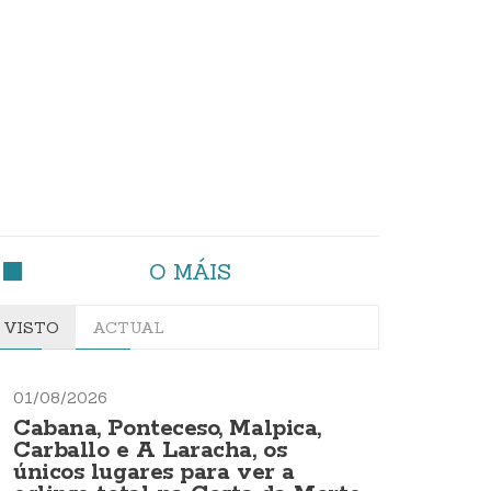
O MÁIS
VISTO
ACTUAL
01/08/2026
Cabana, Ponteceso, Malpica,
Carballo e A Laracha, os
únicos lugares para ver a