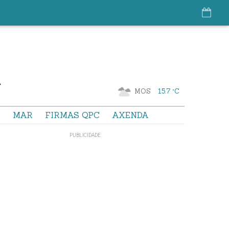
MOS
15.7 °C
S
MAR
FIRMAS QPC
AXENDA