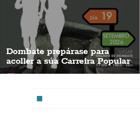
Dombate prepárase para
acoller a súa Carreira Popular