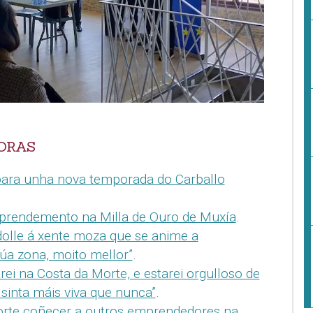
ORAS
para unha nova temporada do Carballo
prendemento na Milla de Ouro de Muxía
.
olle á xente moza que se anime a
úa zona, moito mellor”
.
ei na Costa da Morte, e estarei orgulloso de
 sinta máis viva que nunca”
.
a sorte coñecer a outros emprendedores na