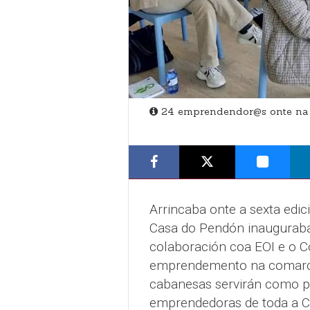
24 emprendendor@s onte na 
Arrincaba onte a sexta edi
Casa do Pendón inauguraba e
colaboración coa EOI e o C
emprendemento na comarca.
cabanesas servirán como pu
emprendedoras de toda a C