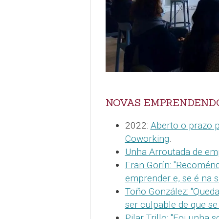
NOVAS EMPRENDEND
2022:
Aberto o prazo 
Coworking
.
Unha Arroutada de em
Fran Gorín: "Recoménd
emprender e, se é na s
Toño González: "Quedar
ser culpable de que se
Pilar Trillo: "Foi unh