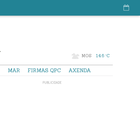
MOS
14.6 °C
S
MAR
FIRMAS QPC
AXENDA