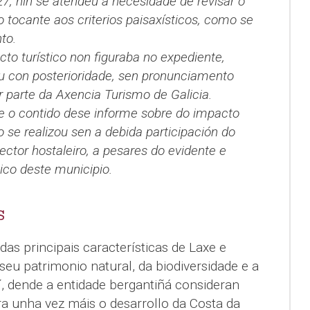
7, nin se atendeu a necesidade de revisar o
o tocante aos criterios paisaxísticos, como se
to.
to turístico non figuraba no expediente,
u con posterioridade, sen pronunciamento
 parte da Axencia Turismo de Galicia.
e o contido dese informe sobre do impacto
 se realizou sen a debida participación do
ector hostaleiro, a pesares do evidente e
ico deste municipio.
S
s principais características de Laxe e
eu patrimonio natural, da biodiversidade e a
sí, dende a entidade bergantiñá consideran
tra unha vez máis o desarrollo da Costa da