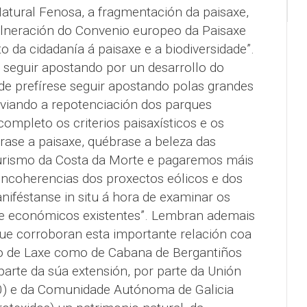
tural Fenosa, a fragmentación da paisaxe,
vulneración do Convenio europeo da Paisaxe
o da cidadanía á paisaxe e a biodiversidade”.
seguir apostando por un desarrollo do
ade prefírese seguir apostando polas grandes
 obviando a repotenciación dos parques
completo os criterios paisaxísticos e os
rase a paisaxe, québrase a beleza das
 turismo da Costa da Morte e pagaremos máis
 incoherencias dos proxectos eólicos e dos
féstanse in situ á hora de examinar os
s e económicos existentes”. Lembran ademais
ue corroboran esta importante relación coa
lo de Laxe como de Cabana de Bergantiños
arte da súa extensión, por parte da Unión
) e da Comunidade Autónoma de Galicia