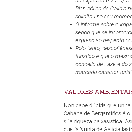
no expediente 2010/012
Plan eólico de Galicia n
solicitou no seu momen
O informe sobre o impac
senón que se incorporo
expreso ao respecto por
Polo tanto, descoñéces
turístico e que o mesmo
concello de Laxe e do s
marcado carácter turíst
VALORES AMBIENTAI
Non cabe dúbida que unha da
Cabana de Bergantiños é o s
súa riqueza paixasística. A
que “a Xunta de Galicia las