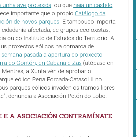
 unha ave protexida
, ou que
haia un castelo
rece importante que o propio
Catálogo da
ación de novos parques
. E tampouco importa
 cidadanía afectada, de grupos ecoloxistas,
a ou do Instituto de Estudos do Territorio. A
ous proxectos eólicos na comarca de
semana pasada a apertura do proxecto
rra do Gontón, en Cabana e Zas
(atópase en
. Mentres, a Xunta vén de aprobar o
rque eólico Pena Forcada-Catasol II no
ous parques eólicos invaden os tramos libres
te”, denuncia a Asociación Petón do Lobo.
E E A ASOCIACIÓN CONTRAMÍNATE