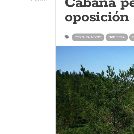
Cabana pe
oposición
COSTA DA MORTE
NATUREZA
E