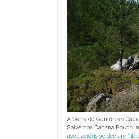
A Serra do Gontón en Caba
Salvemos Cabana Pouco i
asociacións se declare “libr