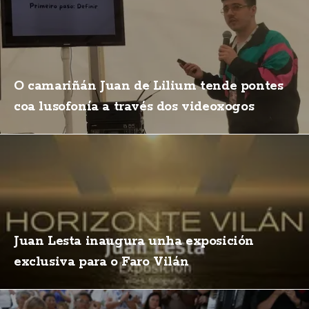
O camariñán Juan de Lilium tende pontes
coa lusofonía a través dos videoxogos
Juan Lesta inaugura unha exposición
exclusiva para o Faro Vilán