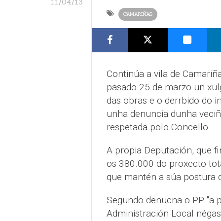
11/04/13
CAMARIÑAS
Continúa a vila de Camariñ
pasado 25 de marzo un xul
das obras e o derrbido do i
unha denuncia dunha veciñ
respetada polo Concello.
A propia Deputación, que f
os 380.000 do proxecto tota
que mantén a súa postura d
Segundo denucna o PP "a p
Administración Local négase