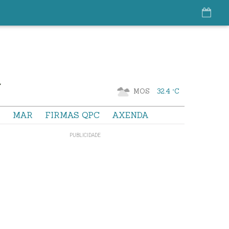
MOS
32.4 °C
S
MAR
FIRMAS QPC
AXENDA