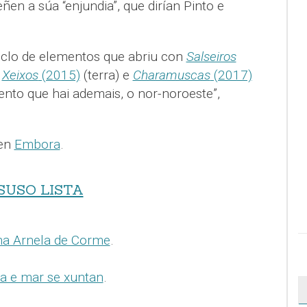
ñen a súa “enjundia”, que dirían Pinto e
ciclo de elementos que abriu con
Salseiros
n
Xeixos
(2015)
(terra) e
Charamuscas
(2017)
vento que hai ademais, o nor-noroeste”,
 en
Embora
.
SUSO LISTA
na Arnela de Corme
.
ra e mar se xuntan
.