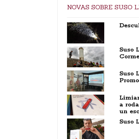
NOVAS SOBRE SUSO L
Descub
Suso L
Corm
Suso L
Promo
Limia
a roda
un esc
Suso L