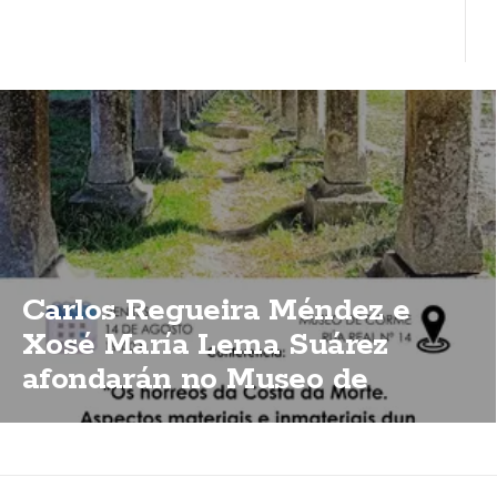
Carlos Regueira Méndez e
Xosé María Lema Suárez
afondarán no Museo de
Corme sobre a importancia
dos hórreos da Costa da Morte