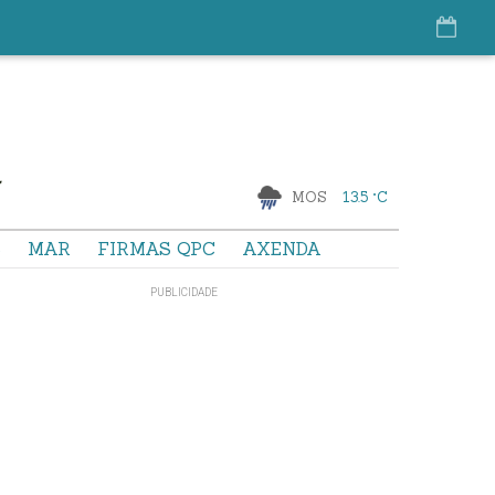
MOS
13.5 °C
S
MAR
FIRMAS QPC
AXENDA