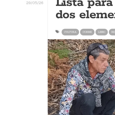
Lista para
29/05/26
dos eleme
CULTURA
CORME
LIBRO
RE