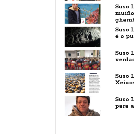
Suso L
muíño
ghamb
Suso L
é o pu
Suso L
verda
Suso L
Xeixo
Suso L
para a