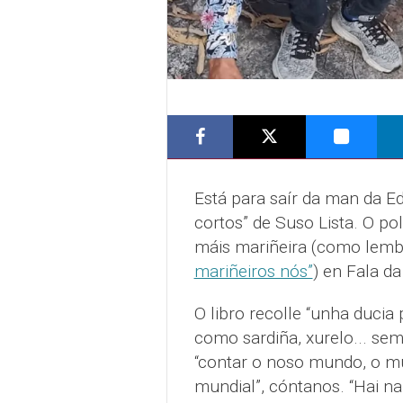
Está para saír da man da Ed
cortos” de Suso Lista. O po
máis mariñeira (como lemb
mariñeiros nós”
) en Fala d
O libro recolle “unha ducia 
como sardiña, xurelo... se
“contar o noso mundo, o m
mundial”, cóntanos. “Hai nau