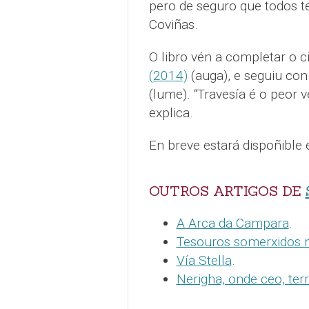
pero de seguro que todos te
Coviñas.
O libro vén a completar o 
(2014)
(auga), e seguiu co
(lume). “Travesía é o peor 
explica.
En breve estará dispoñible
OUTROS ARTIGOS DE
A Arca da Campara
.
Tesouros somerxidos 
Vía Stella
.
Nerigha, onde ceo, ter