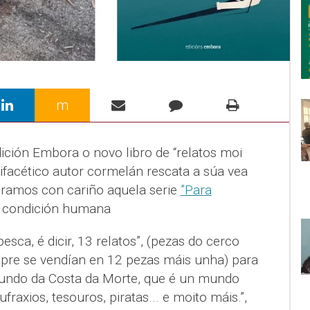
m
ición Embora o novo libro de “relatos moi
lifacético autor cormelán rescata a súa vea
ramos con cariño aquela serie
”Para
a condición humana
pesca, é dicir, 13 relatos”, (pezas do cerco
mpre se vendían en 12 pezas máis unha) para
undo da Costa da Morte, que é un mundo
fraxios, tesouros, piratas... e moito máis.”,