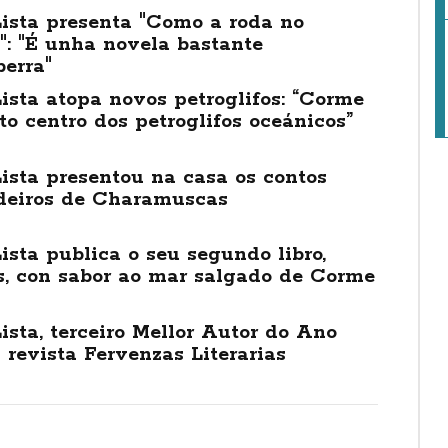
ista presenta "Como a roda no
": "É unha novela bastante
erra"
ista atopa novos petroglifos: “Corme
to centro dos petroglifos oceánicos”
ista presentou na casa os contos
deiros de Charamuscas
ista publica o seu segundo libro,
s, con sabor ao mar salgado de Corme
ista, terceiro Mellor Autor do Ano
 revista Fervenzas Literarias