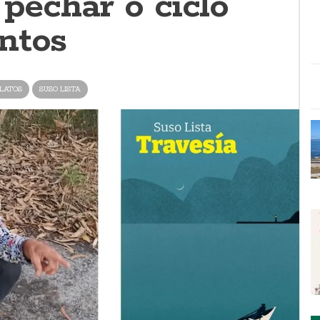
 pechar o ciclo
ntos
LATOS
SUSO LISTA