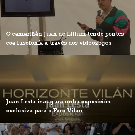
O camariñán Juan de Lilium tende pontes
coa lusofonía a través dos videoxogos
Juan Lesta inaugura unha exposición
exclusiva para o Faro Vilán