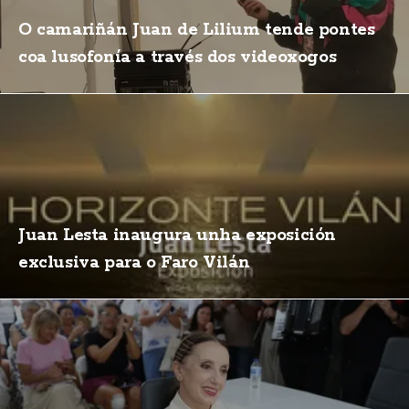
O camariñán Juan de Lilium tende pontes
coa lusofonía a través dos videoxogos
Juan Lesta inaugura unha exposición
exclusiva para o Faro Vilán