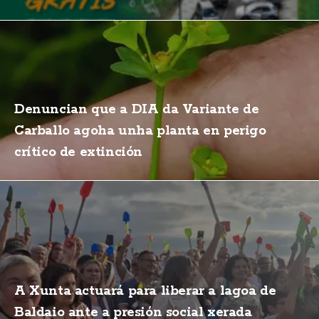
Denuncian que a DIA da Variante de
Carballo agoha unha planta en perigo
crítico de extinción
A Xunta actuará para liberar a lagoa de
Baldaio ante a presión social xerada