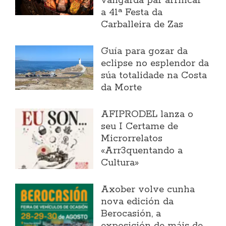
vangarda par arrincar
a 41ª Festa da
Carballeira de Zas
Guía para gozar da
eclipse no esplendor da
súa totalidade na Costa
da Morte
AFIPRODEL lanza o
seu I Certame de
Microrrelatos
«Arr3quentando a
Cultura»
Axober volve cunha
nova edición da
Berocasión, a
exposición de máis de