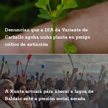
Denuncian que a DIA da Variante de
Carballo agoha unha planta en perigo
crítico de extinción
A Xunta actuará para liberar a lagoa de
Baldaio ante a presión social xerada