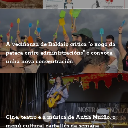
A veciñanza de Baldaio critica “o xogo da
pataca entre administracións” e convoca
unha nova concentración
Cine, teatro e a música de Antía Muíño, o
menú cultural carballés da semana