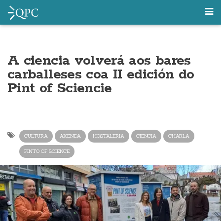
A ciencia volverá aos bares
carballeses coa II edición do
Pint of Sciencie
CULTURA
AXENDA
HOSTALERIA
CIENCIA
CHARLA
PINTO OF SCIENCE