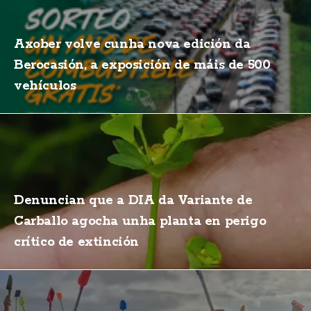
Axober volve cunha nova edición da
Berocasión, a exposición de máis de 500
vehículos
Denuncian que a DIA da Variante de
Carballo agocha unha planta en perigo
crítico de extinción