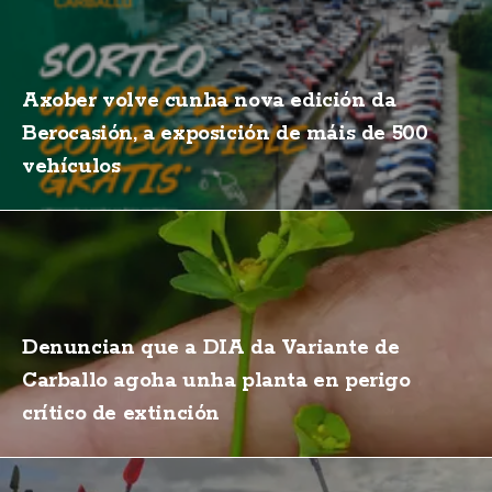
Axober volve cunha nova edición da
Berocasión, a exposición de máis de 500
vehículos
Denuncian que a DIA da Variante de
Carballo agoha unha planta en perigo
crítico de extinción