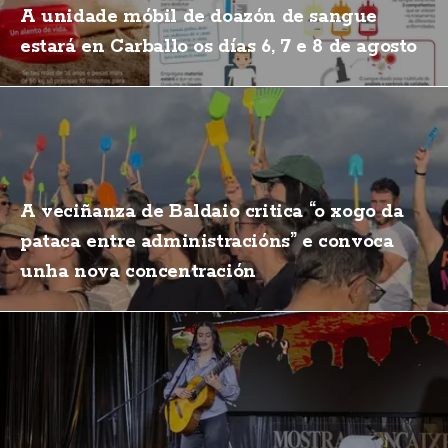
A unidade móbil de doazón de sangue
estará en Carballo os días 6, 7 e 8 de agosto
A veciñanza de Baldaio critica “o xogo da
pataca entre administracións” e convoca
unha nova concentración