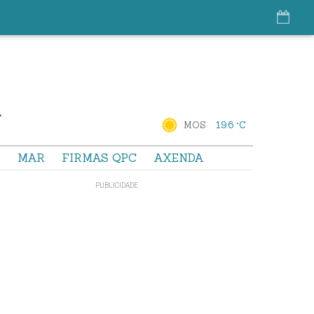
MOS
19.6 °C
S
MAR
FIRMAS QPC
AXENDA