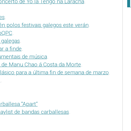
oncerto de Yo la Tengo na Laracha
.
es
.
n polos festivais galegos este verán
.
ioQPC
.
 galegas
.
r a finde
.
umentais de música
.
a de Manu Chao á Costa da Morte
.
lásico para a última fin de semana de marzo
.
i
.
ballesa "Apart”
laylist de bandas carballesas
.