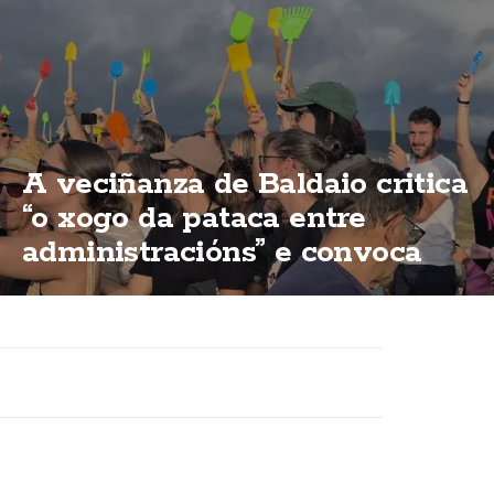
A veciñanza de Baldaio critica
“o xogo da pataca entre
administracións” e convoca
unha nova concentración