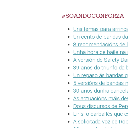
#SOANDOCONFORZA
Uns temas para arrinc
Un cento de bandas d
8 recomendacións de l
Unha hora de baile na
A versión de Safety D
39 anos do triunfo da
Un repaso ás bandas q
5 versións de bandas n
30 anos dunha cancela
As actuacións máis de
Dous discursos de Pep
Eirís, o carballés que 
A solicitada voz de Ro