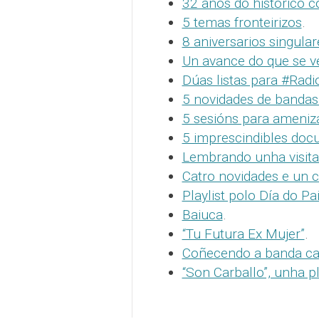
32 anos do histórico c
5 temas fronteirizos
.
8 aniversarios singular
Un avance do que se vé
Dúas listas para #Rad
5 novidades de bandas
5 sesións para ameniza
5 imprescindibles doc
Lembrando unha visit
Catro novidades e un c
Playlist polo Día do Pa
Baiuca
.
“Tu Futura Ex Mujer”
.
Coñecendo a banda car
“Son Carballo”, unha p