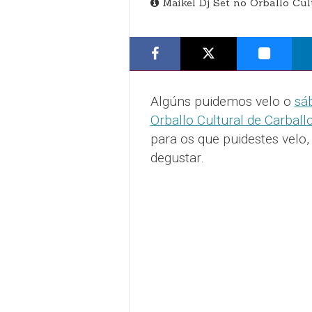
Maikel Dj Set no Orballo Cu
Algúns puidemos velo o
sá
Orballo Cultural de Carbal
para os que puidestes velo,
degustar.