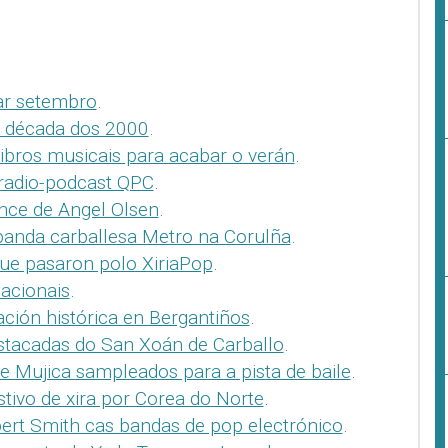
ar setembro
.
a década dos 2000
.
ibros musicais para acabar o verán
.
 radio-podcast QPC
.
ance de Angel Olsen
.
 banda carballesa Metro na Corulña
.
ue pasaron polo XiriaPop
.
acionais
.
ción histórica en Bergantiños
.
stacadas do San Xoán de Carballo
.
e Mujica sampleados para a pista de baile
.
estivo de xira por Corea do Norte
.
bert Smith cas bandas de pop electrónico
.