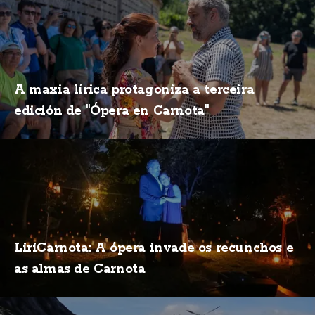
A maxia lírica protagoniza a terceira
edición de "Ópera en Carnota"
LiriCarnota: A ópera invade os recunchos e
as almas de Carnota