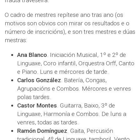
frauta traveseira.
O cadro de mestres repítese ano tras ano (os
motivos son obvios con mirar os resultados e o
número de inscricións), e son tres mestres e dúas
mestras:
Ana Blanco
. Iniciación Musical, 1º e 2º de
Linguaxe, Coro infantil, Orquestra Orff, Canto
e Piano. Luns e mércores de tarde.
Carlos González
. Batería, Congas,
Agrupacións e Combos. Mércores e venres
polas tardes.
Castor Montes
. Guitarra, Baixo, 3º de
Linguaxe, Harmonía e Combos. De luns a
venres, todas as tardes.
Ramón Domínguez
. Gaita, Percusión
tradicional, 4º de Linguaxe, tamboril, Vento