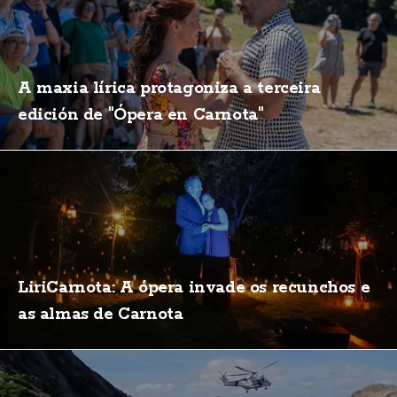
A maxia lírica protagoniza a terceira
edición de "Ópera en Carnota"
LiriCarnota: A ópera invade os recunchos e
as almas de Carnota