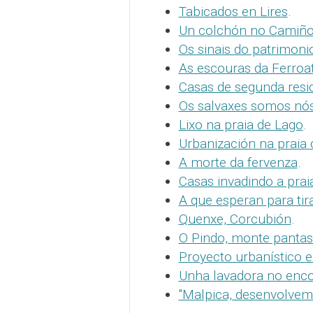
Tabicados en Lires
.
Un colchón no Camiñ
Os sinais do patrimoni
As escouras da Ferroat
Casas de segunda resi
Os salvaxes somos nó
Lixo na praia de Lago
.
Urbanización na praia 
A morte da fervenza
.
Casas invadindo a prai
A que esperan para tir
Quenxe, Corcubión
.
O Pindo, monte panta
Proyecto urbanístico 
Unha lavadora no enc
"Malpica, desenvolveme