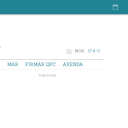
MOS
17.4 °C
S
MAR
FIRMAS QPC
AXENDA