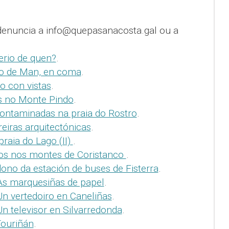
denuncia a info@quepasanacosta.gal ou a
erio de quen?
.
o de Man, en coma
.
o con vistas
.
s no Monte Pindo
.
ontaminadas na praia do Rostro
.
eiras arquitectónicas
.
praia do Lago (II)
.
os nos montes de Coristanco
.
ono da estación de buses de Fisterra
.
As marquesiñas de papel
.
n vertedoiro en Caneliñas
.
n televisor en Silvarredonda
.
Touriñán
.