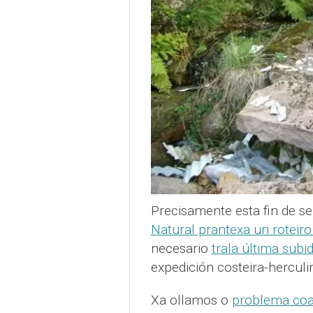
Precisamente esta fin de 
Natural prantexa un roteiro
necesario
trala última sub
expedición costeira-herculi
Xa ollamos o
problema coa