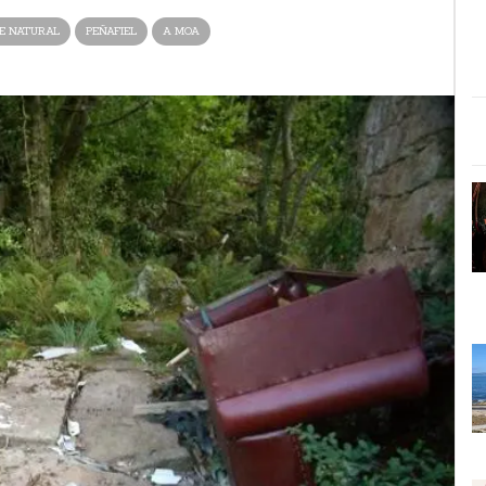
E NATURAL
PEÑAFIEL
A MOA