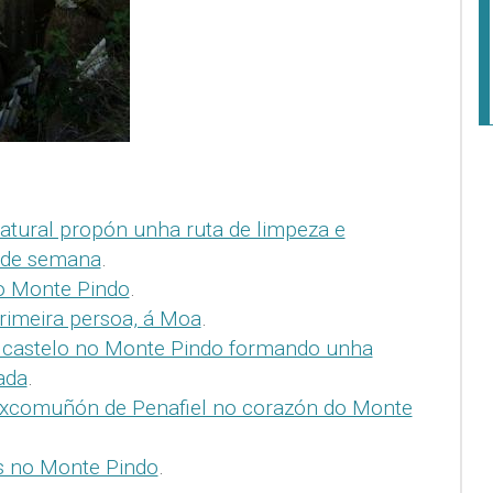
tural propón unha ruta de limpeza e
n de semana
.
o Monte Pindo
.
primeira persoa, á Moa
.
 castelo no Monte Pindo formando unha
ada
.
excomuñón de Penafiel no corazón do Monte
s no Monte Pindo
.