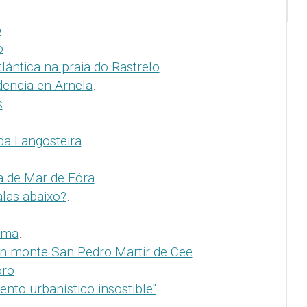
o
.
o
.
lántica na praia do Rastrelo
.
dencia en Arnela
.
s
.
da Langosteira
.
a de Mar de Fóra
.
alas abaixo?
.
sma
.
en monte San Pedro Martir de Cee
.
oro
.
nto urbanístico insostible"
.