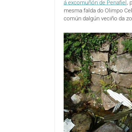
á excomuñón de Penafiel
, 
mesma falda do Olimpo Celt
común dalgún veciño da zo