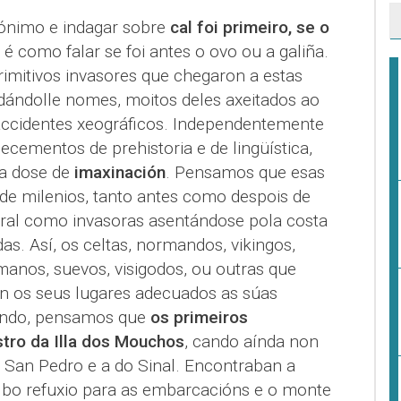
pónimo e indagar sobre
cal foi primeiro, se o
é como falar se foi antes o ovo ou a galiña.
rimitivos invasores que chegaron a estas
ándolle nomes, moitos deles axeitados ao
accidentes xeográficos. Independentemente
cementos de prehistoria e de lingüística,
ta dose de
imaxinación
. Pensamos que esas
 de milenios, tanto antes como despois de
toral como invasoras asentándose pola costa
as. Así, os celtas, normandos, vikingos,
omanos, suevos, visigodos, ou outras que
 os seus lugares adecuados as súas
indo, pensamos que
os primeiros
tro da Illa dos Mouchos
, cando aínda non
e San Pedro e a do Sinal. Encontraban a
 bo refuxio para as embarcacións e o monte