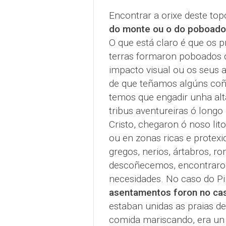
Encontrar a orixe deste to
do monte ou o do poboado
O que está claro é que os p
terras formaron poboados d
impacto visual ou os seus 
de que teñamos algúns coñe
temos que engadir unha al
tribus aventureiras ó longo
Cristo, chegaron ó noso li
ou en zonas ricas e protexid
gregos, nerios, ártabros, r
descoñecemos, encontraron
necesidades. No caso do P
asentamentos foron no cas
estaban unidas as praias d
comida mariscando, era un