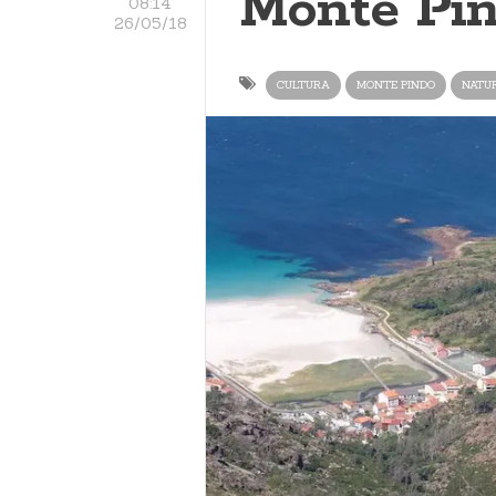
Monte Pi
08:14
26/05/18
CULTURA
MONTE PINDO
NATU