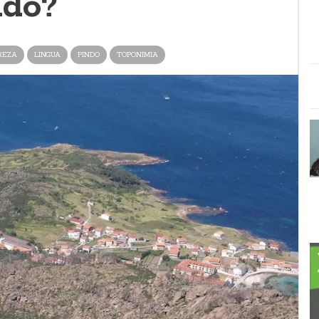
ndo?
REZA
LINGUA
PINDO
TOPONIMIA