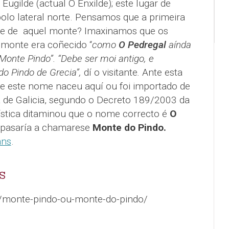
Eugilde (actual O Enxilde); este lugar de
olo lateral norte. Pensamos que a primeira
me de
aquel monte? Imaxinamos que os
l monte era coñecido “
como
O Pedregal
aínda
Monte Pindo”.
“Debe ser moi antigo, e
do Pindo de Grecia”,
dí o visitante
.
Ante esta
 se este nome naceu aquí ou foi importado de
 de Galicia, segundo o Decreto 189/2003 da
ística ditaminou que o nome correcto é
O
 pasaría a chamarese
Monte do Pindo.
áns
.
S
l/monte-pindo-ou-monte-do-pindo/