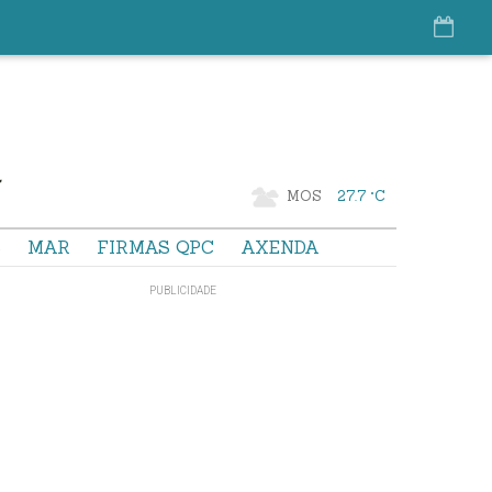
MOS
27.7 °C
S
MAR
FIRMAS QPC
AXENDA