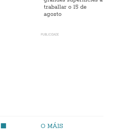
grandes superificies a
traballar o 15 de
agosto
O MÁIS