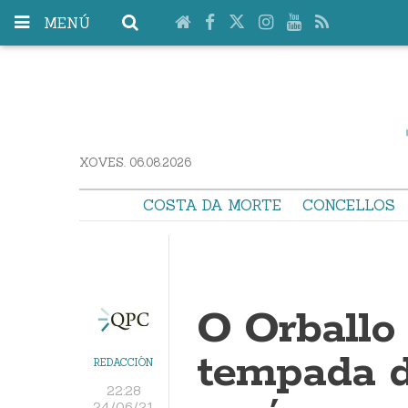
MENÚ
XOVES. 06.08.2026
COSTA DA MORTE
CONCELLOS
O Orballo 
tempada d
REDACCIÓN
22:28
24/06/21