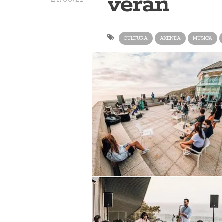
verán
CULTURA
AXENDA
MUSICA