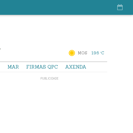
MOS
19.6 °C
S
MAR
FIRMAS QPC
AXENDA