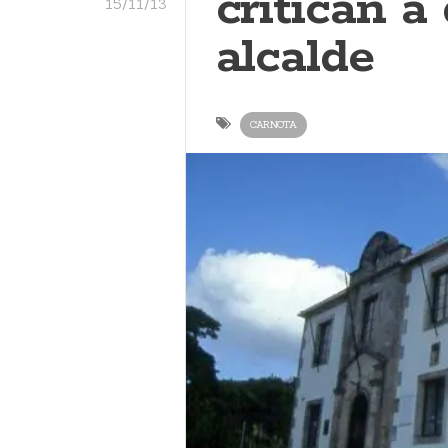
critican a
15/11/13
alcalde
CARNOTA