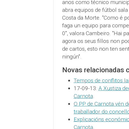
anos como técnico municipa
abra equipos de fútbol sal
Costa da Morte. "Como é p
faga un equipo para compet
0", valora Cambeiro. "Hai p
agora os seus fillos non po
de cartos, esto non ten sen
ningún".
Novas relacionadas 
Tempos de conflitos la
17-09-13:
A Xustiza de
Carnota
.
O PP de Carnota vén de
traballador do concell
Explicacións económica
Carnota
.