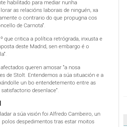
e habilitado para mediar nunha
lorar as relacións laborais de ninguén, xa
tamente o contrario do que propugna cos
ncello de Carnota".
 que critica a política retrógrada, inxusta e
imposta deste Madrid, sen embargo é o
a".
s afectados queren amosar "a nosa
res de Stolt. Entendemos a súa situación e a
xándolle un bo entendetemento entre as
satisfactorio desenlace".
l
adar a súa visión foi Alfredo Cambeiro, un
s polos despedimentos tras estar moitos