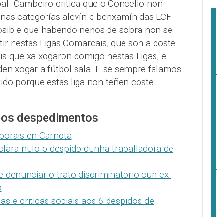
l. Cambeiro critica que o Concello non
a nas categorías alevín e benxamín das LCF
osible que habendo nenos de sobra non se
ir nestas Ligas Comarcais, que son a coste
ais que xa xogaron comigo nestas Ligas, e
den xogar a fútbol sala. E se sempre falamos
tido porque estas liga non teñen coste
cos despedimentos
borais en Carnota
.
clara nulo o despido dunha traballadora de
 denunciar o trato discriminatorio cun ex-
o
.
s e criticas sociais aos 6 despidos de