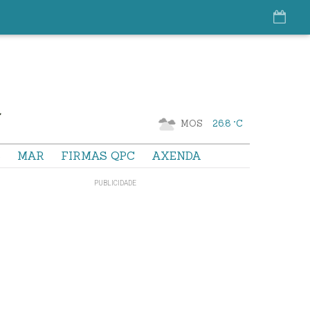
MOS
26.8 °C
S
MAR
FIRMAS QPC
AXENDA