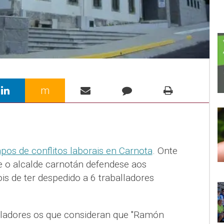
m
pos de conflitos laborais en Carnota
. Onte
e o alcalde carnotán defendese aos
ois de ter despedido a 6 traballadores
lladores os que consideran que "Ramón