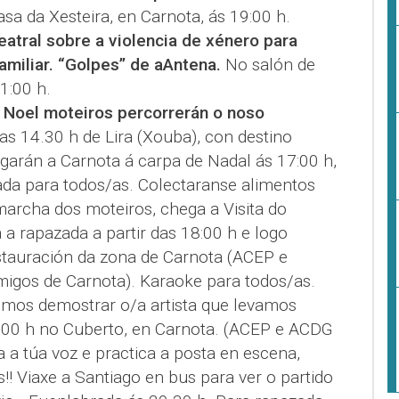
asa da Xesteira, en Carnota, ás 19:00 h.
eatral sobre a violencia de xénero para
amiliar. “Golpes” de aAntena.
No salón de
1:00 h.
 Noel moteiros percorrerán o noso
s 14.30 h de Lira (Xouba), con destino
garán a Carnota á carpa de Nadal ás 17:00 h,
da para todos/as. Colectaranse alimentos
marcha dos moteiros, chega a Visita do
 a rapazada a partir das 18:00 h e logo
restauración da zona de Carnota (ACEP e
igos de Carnota). Karaoke para todos/as.
mos demostrar o/a artista que levamos
3.00 h no Cuberto, en Carnota. (ACEP e ACDG
 a túa voz e practica a posta en escena,
! Viaxe a Santiago en bus para ver o partido