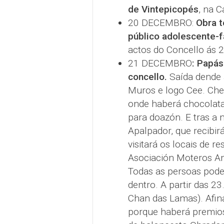
de Vintepicopés
, na C
20 DECEMBRO:
Obra t
público adolescente-f
actos do Concello ás 2
21 DECEMBRO
: Papás
concello.
Saída dende a
Muros e logo Cee. Che
onde haberá chocolata
para doazón. E tras a 
Apalpador, que recibirá
visitará os locais de 
Asociación Moteros Am
Todas as persoas pode
dentro. A partir das 2
Chan das Lamas). Afina
porque haberá premios!