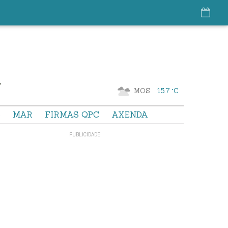
MOS
15.7 °C
S
MAR
FIRMAS QPC
AXENDA