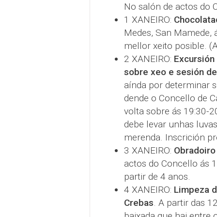
No salón de actos do C
1 XANEIRO:
Chocolata
Medes, San Mamede, á
mellor xeito posible. (
2 XANEIRO:
Excursión
sobre xeo e sesión de 
aínda por determinar s
dende o Concello de C
volta sobre ás 19:30-2
debe levar unhas luvas
merenda. Inscrición p
3 XANEIRO:
Obradoiro 
actos do Concello ás 1
partir de 4 anos.
4 XANEIRO:
Limpeza de
Crebas
. A partir das 1
baixada que hai entre o