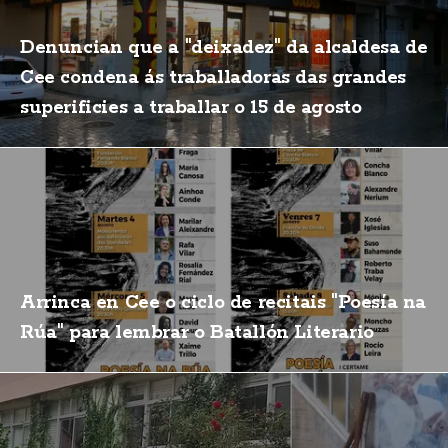
Denuncian que a "deixadez" da alcaldesa de
Cee condena ás traballadoras das grandes
superificies a traballar o 15 de agosto
Arrinca en Cee o ciclo de recitais "Poesía na
Rúa" para lembrar o Batallón Literario