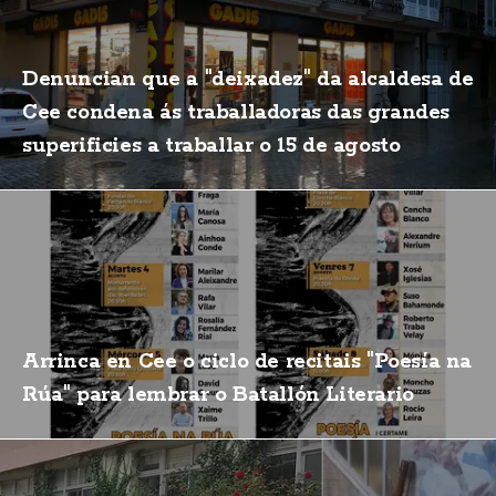
Denuncian que a "deixadez" da alcaldesa de
Cee condena ás traballadoras das grandes
superificies a traballar o 15 de agosto
Arrinca en Cee o ciclo de recitais "Poesía na
Rúa" para lembrar o Batallón Literario