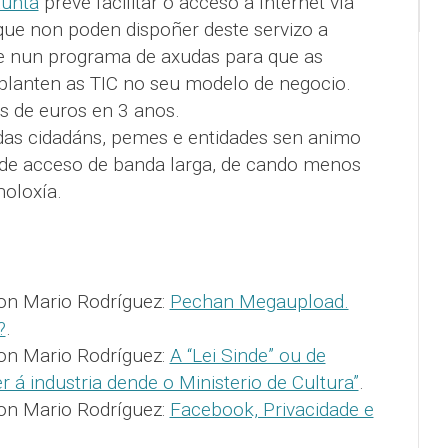
Xunta
preve facilitar o acceso a Internet vía
 que non poden dispoñer deste servizo a
 e nun programa de axudas para que as
planten as TIC no seu modelo de negocio.
ns de euros en 3 anos.
udas cidadáns, pemes e entidades sen animo
 de acceso de banda larga, de cando menos
oloxía.
con Mario Rodríguez:
Pechan Megaupload.
?
.
con Mario Rodríguez:
A “Lei Sinde” ou de
 á industria dende o Ministerio de Cultura”
.
con Mario Rodríguez:
Facebook, Privacidade e