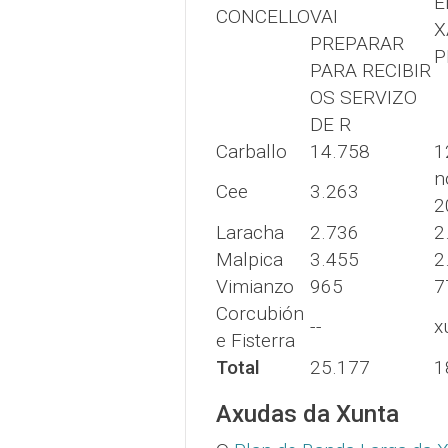
E
CONCELLO
VAI
X
PREPARAR
P
PARA RECIBIR
OS SERVIZO
DE R
Carballo
14.758
1
n
Cee
3.263
2
Laracha
2.736
2
Malpica
3.455
2
Vimianzo
965
7
Corcubión
--
x
e Fisterra
Total
25.177
1
Axudas da Xunta