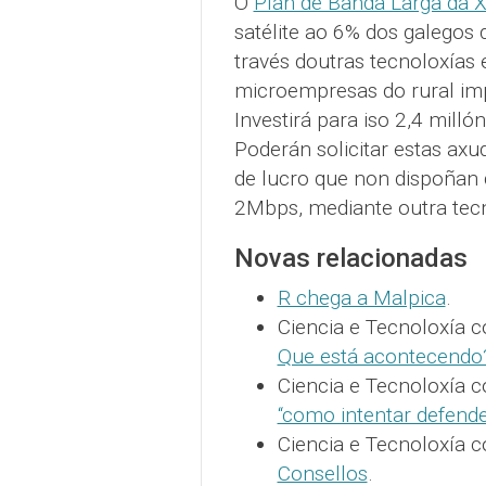
O
Plan de Banda Larga da 
satélite ao 6% dos galegos
través doutras tecnoloxías
microempresas do rural im
Investirá para iso 2,4 milló
Poderán solicitar estas ax
de lucro que non dispoñan
2Mbps, mediante outra tecn
Novas relacionadas
R chega a Malpica
.
Ciencia e Tecnoloxía 
Que está acontecendo
Ciencia e Tecnoloxía 
“como intentar defender
Ciencia e Tecnoloxía 
Consellos
.