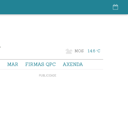
MOS
14.6 °C
S
MAR
FIRMAS QPC
AXENDA