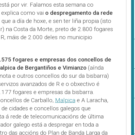
stá por vir. Falamos esta semana co
 explica como vai
o despregamento da rede
 é que a día de hoxe, e sen ter liña propia (isto
ar) na Costa da Morte, preto de 2.800 fogares
 R, máis de 2.000 deles no municipio
18.575 fogares e empresas dos concellos de
Malpica de Bergantiños e Vimianzo
(aínda
nota e outros concellos do sur da bisbarra)
servizos avanzados de R e o obxectivo é
5.177 fogares e empresas da bisbarra.
oncellos de Carballo,
Malpica
e A Laracha,
 de cidades e concellos galegos que
ta á rede de telecomunicacións de última
ador galego está a despregar en toda a
o das accións do Plan de Banda Larga da