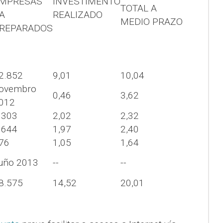
MPRESAS
INVESTIMENTO
TOTAL A
A
REALIZADO
MEDIO PRAZO
REPARADOS
2.852
9,01
10,04
ovembro
0,46
3,62
012
.303
2,02
2,32
.644
1,97
2,40
76
1,05
1,64
uño 2013
--
--
8.575
14,52
20,01