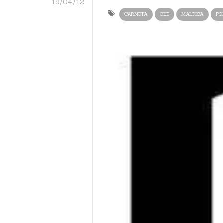
19/04/12
CARNOTA
CEE
MALPICA
PO