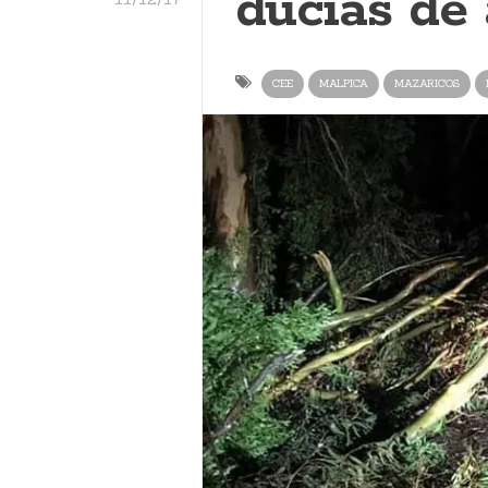
ducias de 
CEE
MALPICA
MAZARICOS