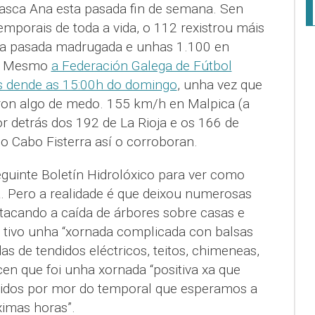
asca Ana esta pasada fin de semana. Sen
mporais de toda a vida, o 112 rexistrou máis
e a pasada madrugada e unhas 1.100 en
o. Mesmo
a Federación Galega de Fútbol
os dende as 15:00h do domingo
, unha vez que
ron algo de medo. 155 km/h en Malpica (a
or detrás dos 192 de La Rioja e os 166 de
o Cabo Fisterra así o corroboran.
guinte Boletín Hidrolóxico para ver como
a. Pero a realidade é que deixou numerosas
stacando a caída de árbores sobre casas e
 tivo unha “xornada complicada con balsas
das de tendidos eléctricos, teitos, chimeneas,
en que foi unha xornada “positiva xa que
ridos por mor do temporal que esperamos a
ximas horas”.