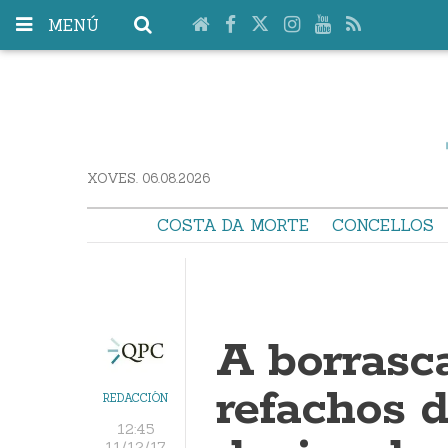
MENÚ
XOVES. 06.08.2026
COSTA DA MORTE
CONCELLOS
A borrasc
refachos 
REDACCIÓN
12:45
11/12/17