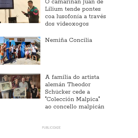
O camariñán Juan de
Lilium tende pontes
coa lusofonía a través
dos videoxogos
Nemiña Concilia
A familia do artista
alemán Theodor
Schücker cede a
"Colección Malpica"
ao concello malpicán