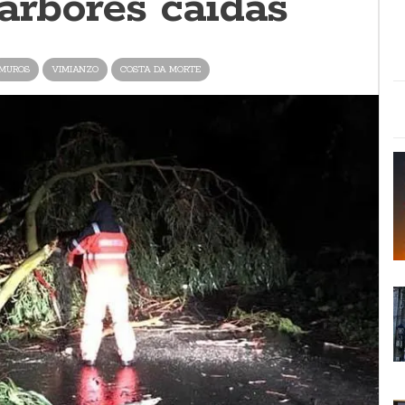
árbores caídas
MUROS
VIMIANZO
COSTA DA MORTE