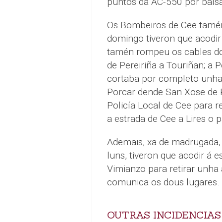
puntos da AC-550 por balsa
Os Bombeiros de Cee tamén 
domingo tiveron que acodir 
tamén rompeu os cables do
de Pereiriña a Touriñan; a 
cortaba por completo unha 
Porcar dende San Xose de Pe
Policía Local de Cee para 
a estrada de Cee a Lires o 
Ademais, xa de madrugada,
luns, tiveron que acodir á 
Vimianzo para retirar unha
comunica os dous lugares.
OUTRAS INCIDENCIAS