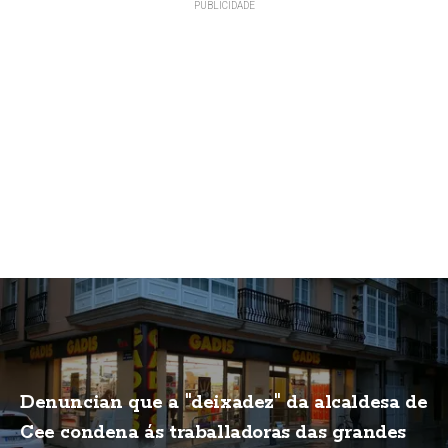
Denuncian que a "deixadez" da alcaldesa de
Cee condena ás traballadoras das grandes