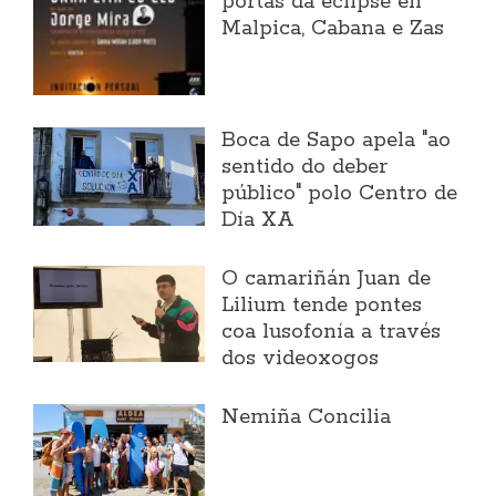
portas da eclipse en
Malpica, Cabana e Zas
Boca de Sapo apela "ao
sentido do deber
público" polo Centro de
Día XA
O camariñán Juan de
Lilium tende pontes
coa lusofonía a través
dos videoxogos
Nemiña Concilia