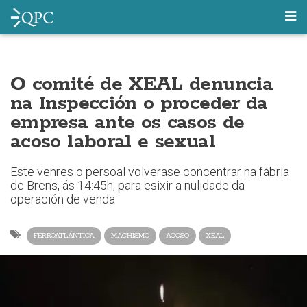
O comité de XEAL denuncia
na Inspección o proceder da
empresa ante os casos de
acoso laboral e sexual
Este venres o persoal volverase concentrar na fábria
de Brens, ás 14:45h, para esixir a nulidade da
operación de venda
FERROATLÁNTICA
MACHISMO
ACOSO
XEAL