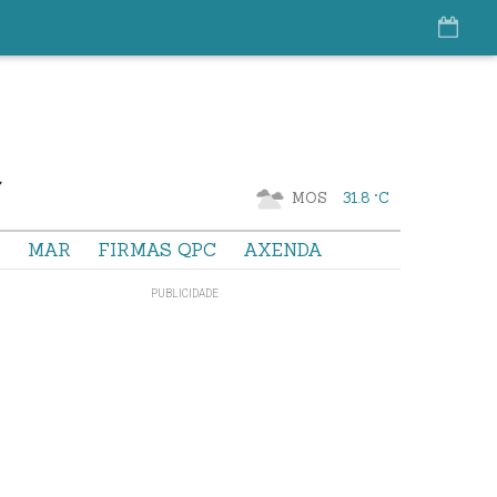
MOS
31.8 °C
S
MAR
FIRMAS QPC
AXENDA