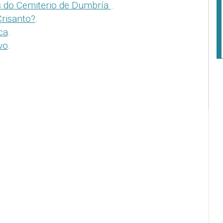
s do Cemiterio de Dumbría
.
risanto?
.
ca
.
vo
.