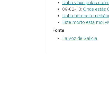
Unha viaxe polas core
09-02-10:
Onde estás C
Unha herencia mediáti
Este morto está moi vi
Fonte
La Voz de Galicia
.