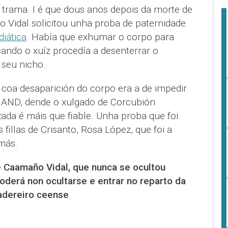
 trama. I é que dous anos depois da morte de
 Vidal solicitou unha proba de paternidade
iática
. Había que exhumar o corpo para
cando o xuíz procedía a desenterrar o
 seu nicho.
n coa desaparición do corpo era a de impedir
e AND, dende o xulgado de Corcubión
ada é máis que fiable. Unha proba que foi
 fillas de Crisanto, Rosa López, que foi a
rmás.
 Caamaño Vidal, que nunca se ocultou
poderá non ocultarse e entrar no reparto da
adereiro ceense
.