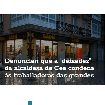
Denuncian que a "deixadez"
da alcaldesa de Cee condena
ás traballadoras das grandes
superificies a traballar o 15 de
agosto