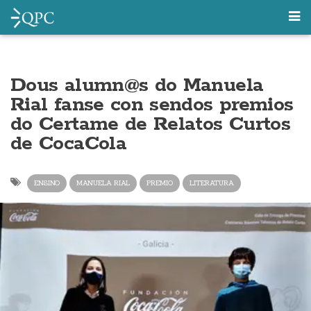
Dous alumn@s do Manuela
Rial fanse con sendos premios
do Certame de Relatos Curtos
de CocaCola
ENSINO
MANUELA RIAL
PREMIO
LITERATURA