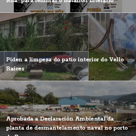
Rúa" para lembrar o Batallón Literario
Piden a limpeza do patio interior do Vello
Raíces
Aprobada a Declaración Ambiental da
planta de desmantelamento naval no porto