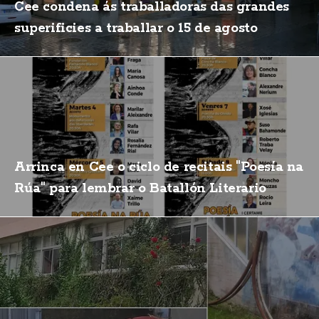
Cee condena ás traballadoras das grandes
superificies a traballar o 15 de agosto
Arrinca en Cee o ciclo de recitais "Poesía na
Rúa" para lembrar o Batallón Literario