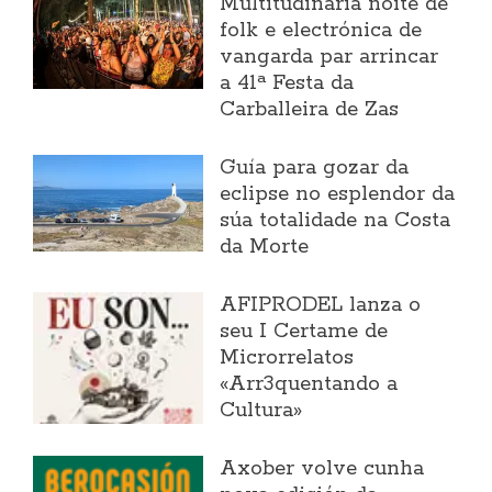
Multitudinaria noite de
folk e electrónica de
vangarda par arrincar
a 41ª Festa da
Carballeira de Zas
Guía para gozar da
eclipse no esplendor da
súa totalidade na Costa
da Morte
AFIPRODEL lanza o
seu I Certame de
Microrrelatos
«Arr3quentando a
Cultura»
Axober volve cunha