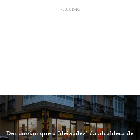
Denuncian que a "deixadez" da alcaldesa de