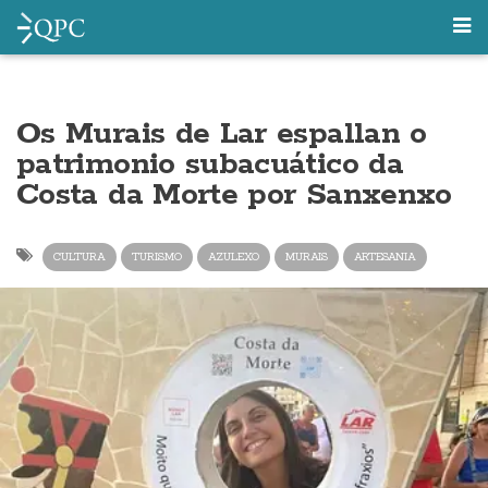
Os Murais de Lar espallan o
patrimonio subacuático da
Costa da Morte por Sanxenxo
CULTURA
TURISMO
AZULEXO
MURAIS
ARTESANIA