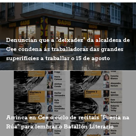
Denuncian que a "deixadez" da alcaldesa de
Cee condena ás traballadoras das grandes
superificies a traballar o 15 de agosto
Arrinca en Cee o ciclo de recitais "Poesía na
Rúa" para lembrar o Batallón Literario