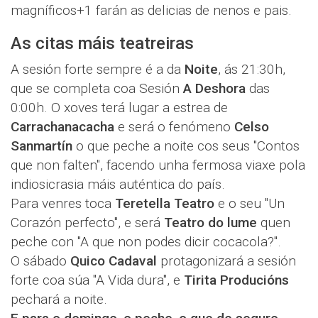
magníficos+1 farán as delicias de nenos e pais.
As citas máis teatreiras
A sesión forte sempre é a da
Noite
, ás 21:30h,
que se completa coa Sesión
A Deshora
das
0:00h. O xoves terá lugar a estrea de
Carrachanacacha
e será o fenómeno
Celso
Sanmartín
o que peche a noite cos seus "Contos
que non falten", facendo unha fermosa viaxe pola
indiosicrasia máis auténtica do país.
Para venres toca
Teretella Teatro
e o seu "Un
Corazón perfecto", e será
Teatro do lume
quen
peche con "A que non podes dicir cocacola?".
O sábado
Quico Cadaval
protagonizará a sesión
forte coa súa "A Vida dura", e
Tirita Producións
pechará a noite.