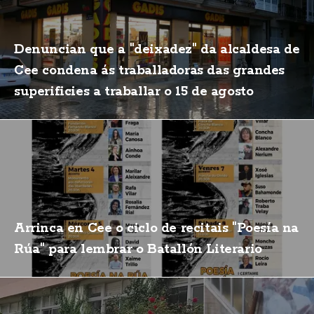
Denuncian que a "deixadez" da alcaldesa de
Cee condena ás traballadoras das grandes
superificies a traballar o 15 de agosto
Arrinca en Cee o ciclo de recitais "Poesía na
Rúa" para lembrar o Batallón Literario