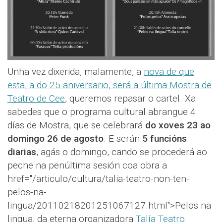
Unha vez dixerida, malamente, a
nova de que
esta, a do 25 aniversario, será a última Mostra de
Teatro de Cee
, queremos repasar o cartel. Xa
sabedes que o programa cultural abrangue 4
días de Mostra, que se celebrará
do xoves 23 ao
domingo 26 de agosto
. E serán
5 funcións
diarias
, agás o domingo, cando se procederá ao
peche na penúltima sesión coa obra a
href="/articulo/cultura/talia-teatro-non-ten-
pelos-na-
lingua/20110218201251067127.html">Pelos na
lingua, da eterna organizadora
Talía Teatro
.