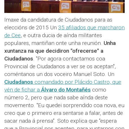
Imaxe da candidatura de Ciudadanos para as
eleccións de 2015 Un
35 afiliados que marcharon
de Cee
, e outra ducia de aínda militantes
populares, mantiñan onte unha reunión.
Unha
xuntanza na que decidiron "ofrecerse" a
Ciudadanos
. "Por agora contactamos coa
Provincial de Ciudadanos a ver se os aceptan",
coméntanos un dos voceiro Manuel Soto. Un
Ciudadanos
comandado por Plácido Castro, que
vén de fichar a
Álvaro do Montañés
como
número 2, pero que nada sabe aínda deste
movemento. "Eu quedei sorprendido coa nova, eu
creo que o primeiro era sentarse a falar, antes de
sacar nada á prensa". Soto explica que "espera
que a Provincial nos acepten, para xuntarnos con