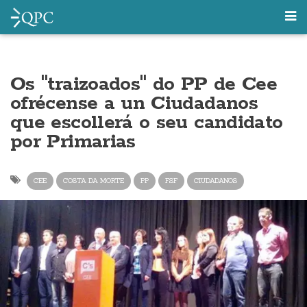
Os "traizoados" do PP de Cee
ofrécense a un Ciudadanos
que escollerá o seu candidato
por Primarias
CEE
COSTA DA MORTE
PP
FSF
CIUDADANOS