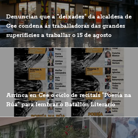
Denuncian que a "deixadez" da alcaldesa de
Cee condena ás traballadoras das grandes
superificies a traballar o 15 de agosto
Arrinca en Cee o ciclo de recitais "Poesía na
Rúa" para lembrar o Batallón Literario