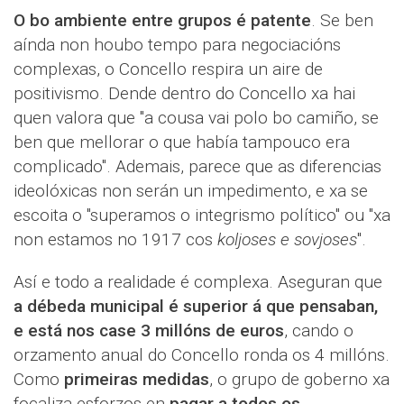
O bo ambiente entre grupos é patente
. Se ben
aínda non houbo tempo para negociacións
complexas, o Concello respira un aire de
positivismo. Dende dentro do Concello xa hai
quen valora que "a cousa vai polo bo camiño, se
ben que mellorar o que había tampouco era
complicado". Ademais, parece que as diferencias
ideolóxicas non serán un impedimento, e xa se
escoita o "superamos o integrismo político" ou "xa
non estamos no 1917 cos
koljoses e sovjoses
".
Así e todo a realidade é complexa. Aseguran que
a débeda municipal é superior á que pensaban,
e está nos case 3 millóns de euros
, cando o
orzamento anual do Concello ronda os 4 millóns.
Como
primeiras medidas
, o grupo de goberno xa
focaliza esforzos en
pagar a todos os