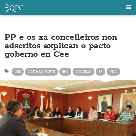
PP e os xa concelleiros non
adscritos explican o pacto
goberno en Cee
CEE
COSTA DA MORTE
BNG
CONCELLO
PP
VIGO