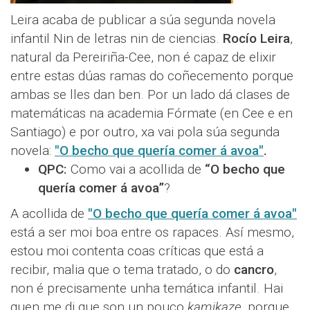
Leira acaba de publicar a súa segunda novela
infantil Nin de letras nin de ciencias.
Rocío Leira
,
natural da Pereiriña-Cee, non é capaz de elixir
entre estas dúas ramas do coñecemento porque
ambas se lles dan ben. Por un lado dá clases de
matemáticas na academia Fórmate (en Cee e en
Santiago) e por outro, xa vai pola súa segunda
novela:
"O becho que quería comer á avoa"
.
QPC:
Como vai a acollida de
“O becho que
quería comer á avoa”
?
A acollida de
"O becho que quería comer á avoa"
está a ser moi boa entre os rapaces. Así mesmo,
estou moi contenta coas críticas que está a
recibir, malia que o tema tratado, o do
cancro
,
non é precisamente unha temática infantil. Hai
quen me di que son un pouco
kamikaze
, porque