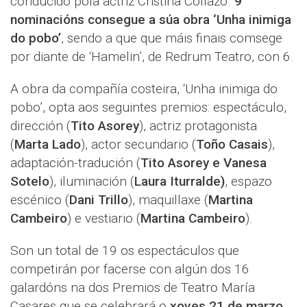
conducido pola actriz Cristina Collazo.
9
nominacións consegue a súa obra ‘Unha inimiga
do pobo’
, sendo a que que máis finais comsege
por diante de ‘Hamelin’, de Redrum Teatro, con 6.
A obra da compañía costeira, ‘Unha inimiga do
pobo’, opta aos seguintes premios: espectáculo,
dirección (
Tito Asorey
), actriz protagonista
(
Marta Lado
), actor secundario (
Toño Casais
),
adaptación-tradución (
Tito Asorey e Vanesa
Sotelo
), iluminación (
Laura Iturralde)
, espazo
escénico (
Dani Trillo
), maquillaxe (
Martina
Cambeiro
) e vestiario (
Martina Cambeiro
).
Son un total de 19 os espectáculos que
competirán por facerse con algún dos 16
galardóns na dos Premios de Teatro María
Casares que se celebrará o
xoves 21 de marzo