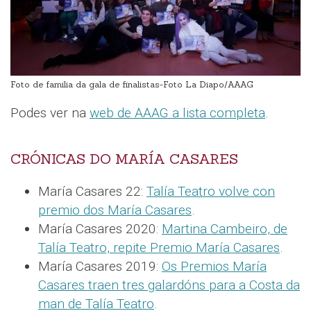
Foto de familia da gala de finalistas-Foto La Diapo/AAAG
Podes ver na
web de AAAG a lista completa
.
CRÓNICAS DO MARÍA CASARES
María Casares 22:
Talía Teatro volve con
premio dos María Casares
.
María Casares 2020:
Martina Cambeiro, de
Talía Teatro, repite Premio María Casares
.
María Casares 2019:
Os Premios María
Casares traen tres galardóns para a Costa da
man de Talía Teatro
.