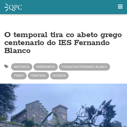
O temporal tira co abeto grego
centenario do IES Fernando
Blanco
NATUREZA
EMERXENCIA
FUNDACION FERNANDO BLANCO
TEMPO
TEMPORAL
SUCESOS