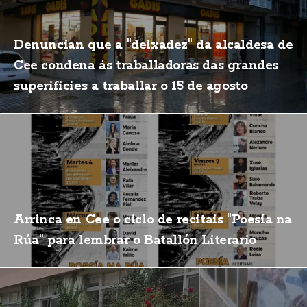
Denuncian que a "deixadez" da alcaldesa de
Cee condena ás traballadoras das grandes
superificies a traballar o 15 de agosto
Arrinca en Cee o ciclo de recitais "Poesía na
Rúa" para lembrar o Batallón Literario