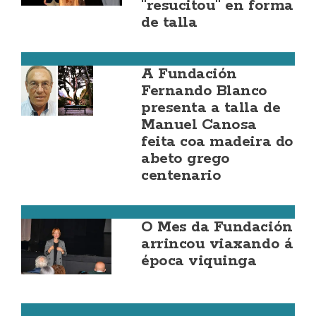
"resucitou" en forma
de talla
Cee
A Fundación
Fernando Blanco
presenta a talla de
Manuel Canosa
feita coa madeira do
abeto grego
centenario
Cee
O Mes da Fundación
arrincou viaxando á
época viquinga
Cee