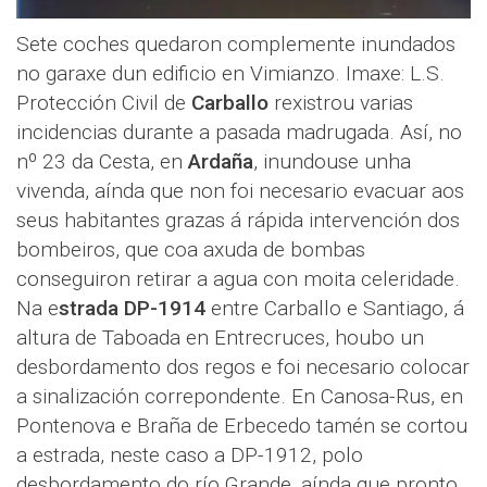
Sete coches quedaron complemente inundados
no garaxe dun edificio en Vimianzo. Imaxe: L.S.
Protección Civil de
Carballo
rexistrou varias
incidencias durante a pasada madrugada. Así, no
nº 23 da Cesta, en
Ardaña
, inundouse unha
vivenda, aínda que non foi necesario evacuar aos
seus habitantes grazas á rápida intervención dos
bombeiros, que coa axuda de bombas
conseguiron retirar a agua con moita celeridade.
Na e
strada DP-1914
entre Carballo e Santiago, á
altura de Taboada en Entrecruces, houbo un
desbordamento dos regos e foi necesario colocar
a sinalización correpondente. En Canosa-Rus, en
Pontenova e Braña de Erbecedo tamén se cortou
a estrada, neste caso a DP-1912, polo
desbordamento do río Grande, aínda que pronto