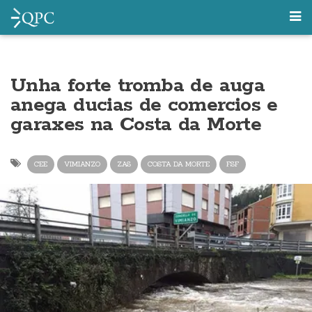
Unha forte tromba de auga
anega ducias de comercios e
garaxes na Costa da Morte
CEE
VIMIANZO
ZAS
COSTA DA MORTE
FSF