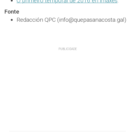
O primeiro temporal de 2016 en imaxes
.
Fonte
Redacción QPC (info@quepasanacosta.gal)