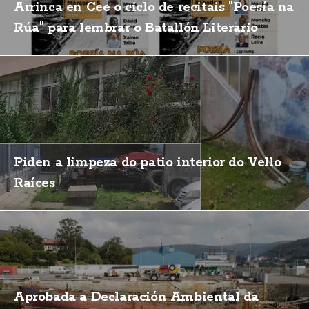
Arrinca en Cee o ciclo de recitais "Poesía na
Rúa" para lembrar o Batallón Literario
Piden a limpeza do patio interior do Vello
Raíces
Aprobada a Declaración Ambiental da