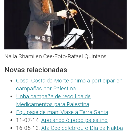
Najla Shami en Cee-Foto-Rafael Quintans
Novas relacionadas
Cosal Costa da Morte anima a participar en
campañas por Palestina
.
Unha campaña de recollida de
Medicamentos para Palestina
.
Equipaxe de man: Viaxe á Terra Santa
.
11-07-14:
Apoiando ó pobo palestino
.
16-05-13:
Ata Cee celebrou o Día da Nakba