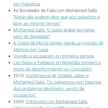
por Palestina
.
As Bondades da Fala con Mohamed Safa:
“Algún día poderei dicir que son palestino e
libre ao mesmo tempo”
.
Mohamed Safa: “O pobo árabe ten fame,
pero de dignidade”
.
A Costa da Morte tamén garda un minuto de
silencio por Gaza
.
Vivindo a ocupación en primeira persoa
.
Leo Bassi e Pallasos en Rebeldía rompen o
muro da desinformación en Corcubión
.
2010:
Conferencia de Ghaleb Jaber e
Mohamed Safa: “Os palestinos non falamos
dun problema ideolóxico, senón de
ocupación”.
2009:
Entrevista con Mohamed Safa: