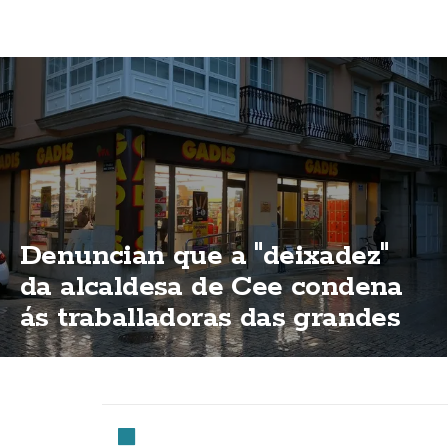
Denuncian que a "deixadez"
da alcaldesa de Cee condena
ás traballadoras das grandes
superificies a traballar o 15 de
agosto