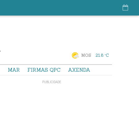
MOS
21.8 °C
S
MAR
FIRMAS QPC
AXENDA