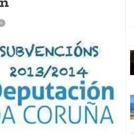
ón
LO