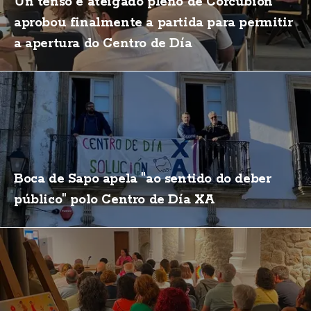
Un tenso e ateigado pleno de Corcubión
aprobou finalmente a partida para permitir
a apertura do Centro de Día
Boca de Sapo apela "ao sentido do deber
público" polo Centro de Día XA