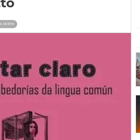
to
A MORTE