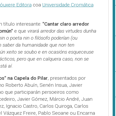
óuxere Editora
coa
Universidade Cromática
título interesante:
"Cantar claro arredor
común"
e que
virará arredor das virtudes dunha
in o poeta nin o filósofo poderían (ou
 Un saber da humanidade que non ten
lgún xeito se soubo e en ocasións esqueceuse
cticos, pero que en calquera caso, non se
stá aí
.
os" na Capela do Pilar
, presentados por
 Roberto Abuín, Senén Insua, Javier
no que participarán persoeiros como
edeiro, Javier Gómez, Márcio André, Juan
, Ignacio Castro, Carlos Quiroga, Carlos
l Vázquez Freire, Pablo Seoane ou Encarna