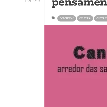
pensamen
13/03/13
CORCUBIÓN
CULTURA
COSTA D