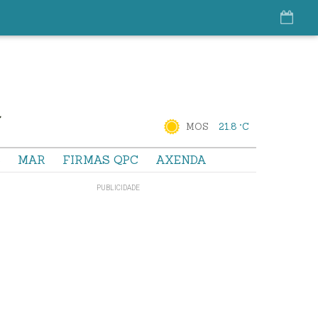
MOS
21.8 °C
S
MAR
FIRMAS QPC
AXENDA