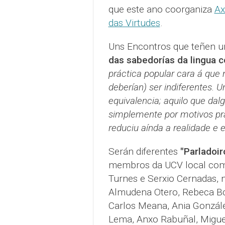
que este ano coorganiza
Ax
das Virtudes
.
Uns Encontros que teñen un 
das sabedorías da lingua 
práctica popular cara á que n
deberían) ser indiferentes.
equivalencia; aquilo que da
simplemente por motivos prá
reduciu aínda a realidade e e
Serán diferentes
"Parladoir
membros da UCV local como
Turnes e Serxio Cernadas, 
Almudena Otero, Rebeca Bc
Carlos Meana, Ania González
Lema, Anxo Rabuñal, Migue