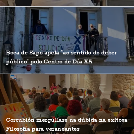
Boca de Sapo apela "ao sentido do deber
público" polo Centro de Día XA
Corcubión mergúllase na dúbida na exitosa
Filosofía para veraneantes