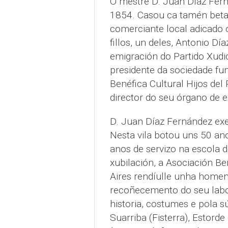
O mestre D. Juan Díaz Fer
1854. Casou ca tamén betan
comerciante local adicado ó
fillos, un deles, Antonio Dí
emigración do Partido Xudic
presidente da sociedade fu
Benéfica Cultural Hijos del 
director do seu órgano de e
D. Juan Díaz Fernández exe
Nesta vila botou uns 50 an
anos de servizo na escola 
xubilación, a Asociación Be
Aires rendíulle unha home
recoñecemento do seu labo
historia, costumes e pola s
Suarriba (Fisterra), Estord