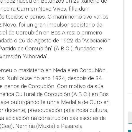
nández naceu en Betanzos un 29 xaneiro de
ceira Carmen Novo Vives, filla dun
s tecidos e panos. O matrimonio tivo varios
az Novo, foi un gran impulsor societario da
ial de Corcubión en Bos Aires: o primeiro
ndada o 26 de Agosto de 1922 da “Asociación
Partido de Corcubión” (A.B.C.), fundador e
xpresión “Alborada”.
rceu o maxisterio en Neda e en Corcubión.
os. Xubilouse no ano 1924, despois de 34
de nenos de Corcubión. Con motivo da súa
néfica Cultural de Corcubión (A.B.C.) en Bos
naxe outorgándolle unha Medalla de Ouro en
r docente, preocupación pola nosa cultura,
úa adicación na construción das escolas de
e (Cee), Nemiña (Muxía) e Pasarela