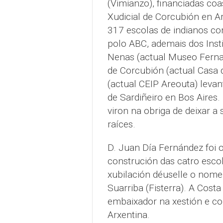
(Vimianzo), financiadas coa
Xudicial de Corcubión en A
317 escolas de indianos con
polo ABC, ademais dos Inst
Nenas (actual Museo Ferna
de Corcubión (actual Casa d
(actual CEIP Areouta) levan
de Sardiñeiro en Bos Aires.
viron na obriga de deixar a
raíces.
D. Juan Día Fernández foi 
construción das catro esco
xubilación déuselle o nome
Suarriba (Fisterra). A Cost
embaixador na xestión e co
Arxentina.