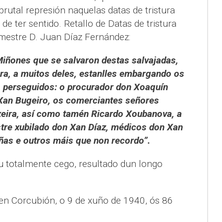
brutal represión naquelas datas de tristura
e ter sentido. Retallo de Datas de tristura
 mestre D. Juan Díaz Fernández:
iñones que se salvaron destas salvajadas,
ora, a muitos deles, estanlles embargando os
s perseguidos: o procurador don Xoaquín
Xan Bugeiro, os comerciantes señores
eira, así como tamén Ricardo Xoubanova, a
stre xubilado don Xan Díaz, médicos don Xan
ñas e outros máis que non recordo”.
u totalmente cego, resultado dun longo
.
n Corcubión, o 9 de xuño de 1940, ós 86