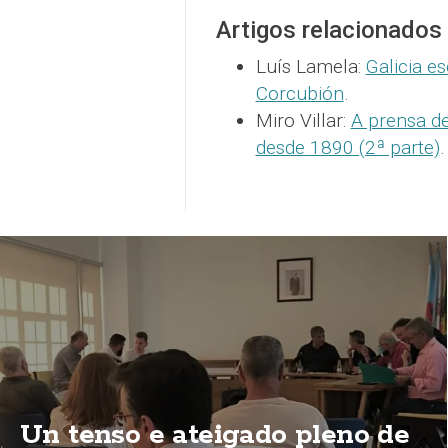
Artigos relacionados
Luís Lamela:
Galicia es
Corcubión
.
Miro Villar:
A prensa de
desde 1890 (2ª parte)
.
Un tenso e ateigado pleno de