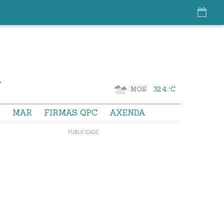
MOS
32.4 °C
S
MAR
FIRMAS QPC
AXENDA