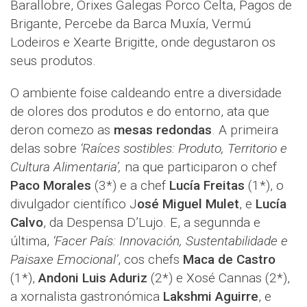
Barallobre, Orixes Galegas Porco Celta, Pagos de
Brigante, Percebe da Barca Muxía, Vermú
Lodeiros e Xearte Brigitte, onde degustaron os
seus produtos.
O ambiente foise caldeando entre a diversidade
de olores dos produtos e do entorno, ata que
deron comezo as
mesas redondas
. A primeira
delas sobre
‘Raíces sostibles: Produto, Territorio e
Cultura Alimentaria’,
na que participaron o chef
Paco Morales
(3*) e a chef
Lucía Freitas
(1*), o
divulgador científico J
osé Miguel Mulet
, e
Lucía
Calvo
, da Despensa D’Lujo. E, a segunnda e
última,
‘Facer País: Innovación, Sustentabilidade e
Paisaxe Emocional’
, cos chefs
Maca de Castro
(1*),
Andoni Luis Aduriz
(2*) e Xosé Cannas (2*),
a xornalista gastronómica
Lakshmi Aguirre
, e