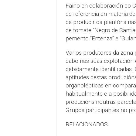
Faino en colaboración co C
de referencia en materia d
de producir os plantóns na
de tomate “Negro de Santiag
pemento “Entenza” e “Gulan
Varios produtores da zona p
cabo nas súas explotación 
debidamente identificadas. 
aptitudes destas producións 
organolépticas en comparac
habitualmente e a posibilid
producións noutras parcelas 
Grupos participantes no pr
RELACIONADOS