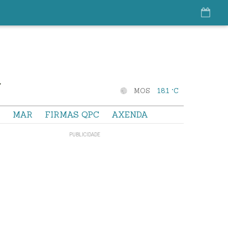
MOS
18.1 °C
S
MAR
FIRMAS QPC
AXENDA