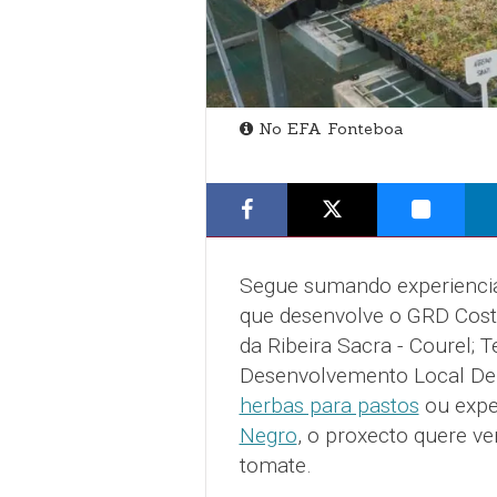
No EFA Fonteboa
Segue sumando experiencias
que desenvolve o GRD Cost
da Ribeira Sacra - Courel; 
Desenvolvemento Local Del
herbas para pastos
ou expe
Negro
, o proxecto quere v
tomate.