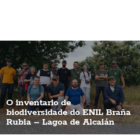
O inventario de
biodiversidade do ENIL Braña
Rubia – Lagoa de Alcaián
supera xa as 500 especies