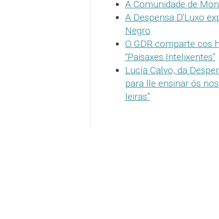
A Comunidade de Mont
A Despensa D'Luxo exp
Negro
O GDR comparte cos ho
“Paisaxes Intelixentes”
Lucía Calvo, da Despen
para lle ensinar ós no
leiras”