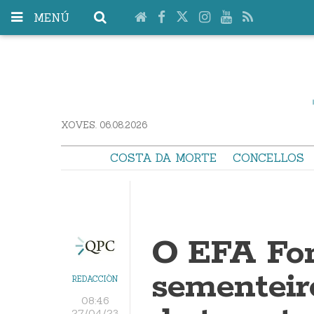
MENÚ
XOVES. 06.08.2026
COSTA DA MORTE
CONCELLOS
O EFA Fon
sementeir
REDACCIÓN
08:46
27/04/23